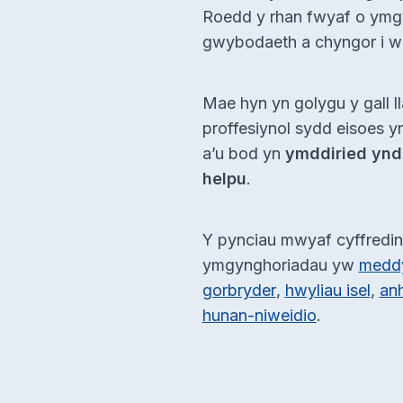
Roedd y rhan fwyaf o ymg
gwybodaeth a chyngor i we
Mae hyn yn golygu y gall l
proffesiynol sydd eisoes yn
a’u bod yn
ymddiried ynd
helpu
.
Y pynciau mwyaf cyffredi
ymgynghoriadau yw
meddy
gorbryder
,
hwyliau isel
,
an
hunan-niweidio
.