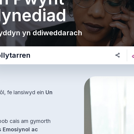
ynediad
Gwefan Cadw Fi'n lach
Cynnwys Arbennig
yddyn yn ddiweddarach
Profiad y Claf
llytarren
l, fe lansiwyd ein
Un
bob cais am gymorth
s Emosiynol ac