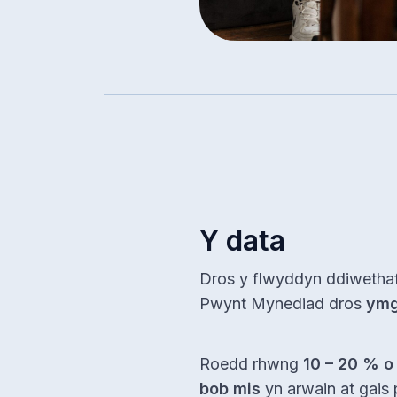
Y data
Dros y flwyddyn ddiwetha
Pwynt Mynediad dros
ymg
Roedd rhwng
10 – 20 % 
bob mis
yn arwain at gais