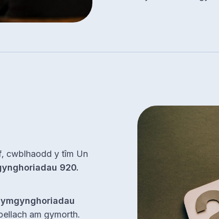
f, cwblhaodd y tîm Un
ynghoriadau 920.
o ymgynghoriadau
 pellach am gymorth.