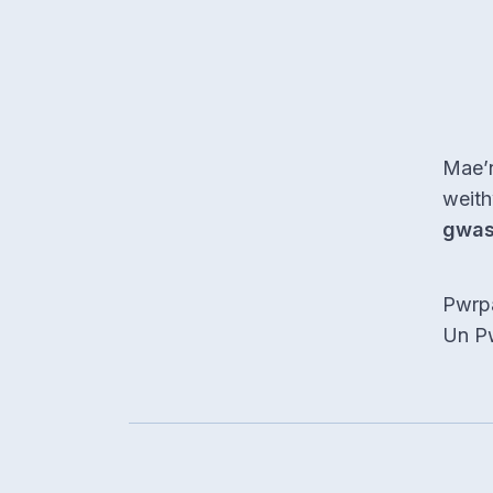
Mae’n
weith
gwas
Pwrp
Un P