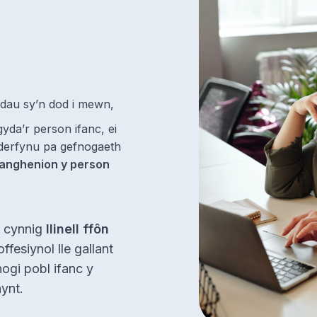
iadau sy’n dod i mewn,
yda’r person ifanc, ei
enderfynu pa gefnogaeth
 anghenion y person
n cynnig
llinell ffôn
ffesiynol lle gallant
ogi pobl ifanc y
nynt.