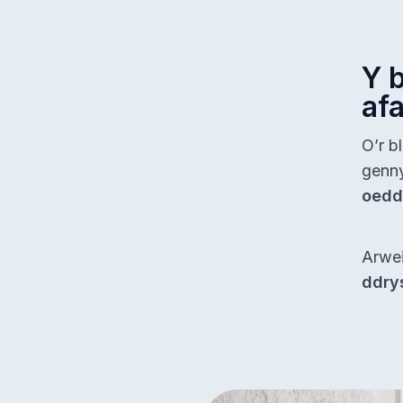
Y 
afa
O’r b
genn
oedd
Arwei
ddry