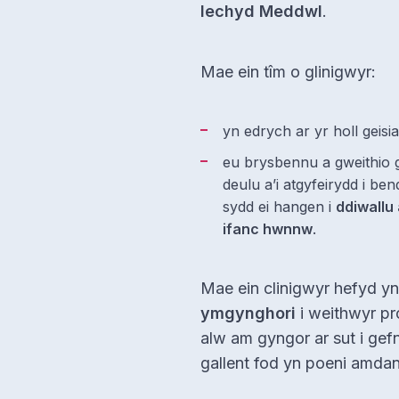
Iechyd Meddwl
.
Mae ein tîm o glinigwyr:
yn edrych ar yr holl geis
eu brysbennu a gweithio g
deulu a’i atgyfeirydd i b
sydd ei hangen i
ddiwallu
ifanc hwnnw
.
Mae ein clinigwyr hefyd y
ymgynghori
i weithwyr pro
alw am gyngor ar sut i gefn
gallent fod yn poeni amda