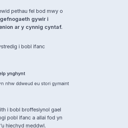
ewid pethau fel bod mwy o
gefnogaeth gywir i
enion ar y cynnig cyntaf.
stredig i bobl ifanc
elp ynghynt
dyn nhw ddweud eu stori gymaint
 i bobl broffesiynol gael
gi pobl ifanc a allai fod yn
’u hiechyd meddwl.