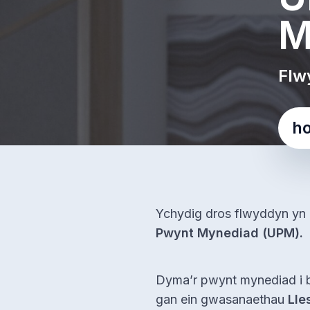
M
Flw
ho
Ychydig dros flwyddyn yn ô
Pwynt Mynediad (UPM).
Dyma’r pwynt mynediad i 
gan ein gwasanaethau
Lle