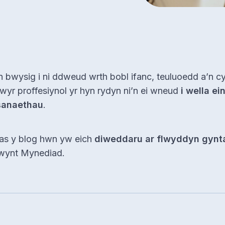
 bwysig i ni ddweud wrth bobl ifanc, teuluoedd a’n c
wyr proffesiynol yr hyn rydyn ni’n ei wneud
i wella ei
anaethau
.
as y blog hwn yw eich
diweddaru ar flwyddyn gynt
wynt Mynediad.