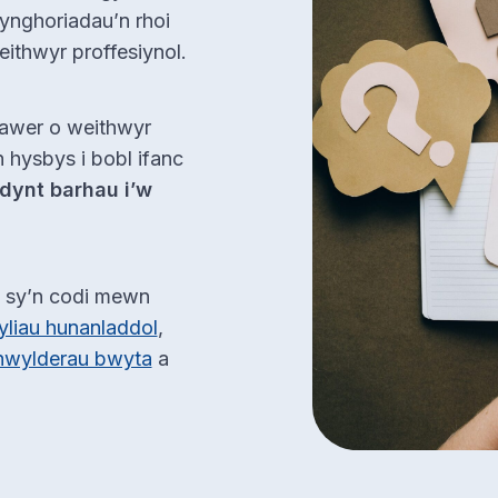
ynghoriadau’n rhoi
ithwyr proffesiynol.
lawer o weithwyr
 hysbys i bobl ifanc
dynt barhau i’w
n sy’n codi mewn
liau hunanladdol
,
hwylderau bwyta
a