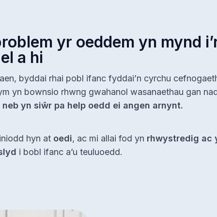
broblem yr oeddem yn mynd i’
el a hi
laen, byddai rhai pobl ifanc fyddai’n cyrchu cefnogaet
ym yn bownsio rhwng gwahanol wasanaethau gan na
 neb yn siŵr pa help oedd ei angen arnynt.
niodd hyn at
oedi
, ac mi allai fod yn
rhwystredig ac 
slyd
i bobl ifanc a’u teuluoedd.