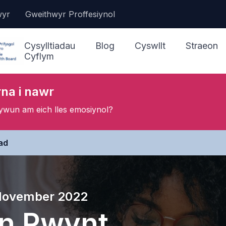
wyr
Gweithwyr Proffesiynol
Cysylltiadau
Blog
Cyswllt
Straeon
Cyflym
na i nawr
Mae angen help arna i
nawr
hywun am eich lles emosiynol?
Cael mynediad at
Ein Gwasanae
wasanaethau a chymorth
iad
Gwasanaeth 
Chwalu’r Jargon
GIG 111 Pwys
November 2022
Gwneud Atgyfeiriad
n Pwynt
Gofalu am fy lles