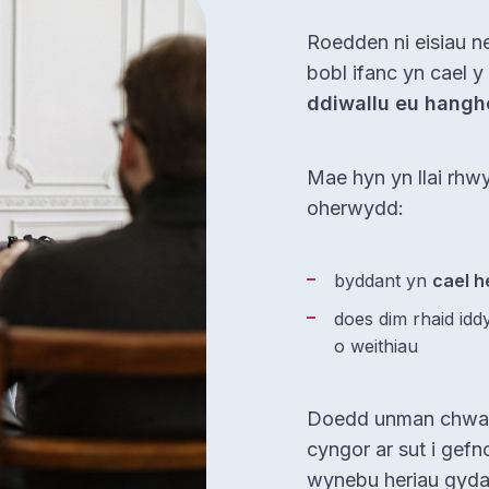
Roedden ni eisiau n
bobl ifanc yn cael y
ddiwallu eu hangh
Mae hyn yn llai rhwy
oherwydd:
byddant yn
cael h
does dim rhaid id
o weithiau
Doedd unman chwaith
cyngor ar sut i gefno
wynebu heriau gyda