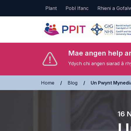
Plant
Pobl Ifanc
Rhieni a Gofal
Mae angen help ar
Ydych chi angen siarad â r
Home
»
Blog
»
Un Pwynt Myned
16 
U