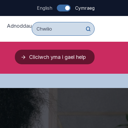
English
Cymraeg
Adnoddau
I Blant a Pobl Ifranc
Cliciwch yma i gael help
I Rieni a Gofalwyr
thau
I Weithwyr Proffesiynol
Cymorth
wch 2