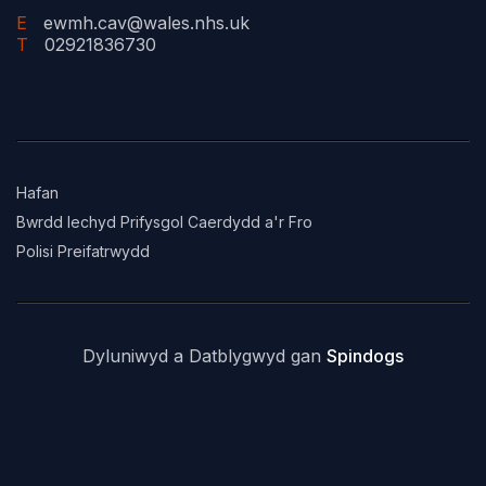
E
ewmh.cav@wales.nhs.uk
T
02921836730
Hafan
Bwrdd Iechyd Prifysgol Caerdydd a'r Fro
Polisi Preifatrwydd
Dyluniwyd a Datblygwyd gan
Spindogs