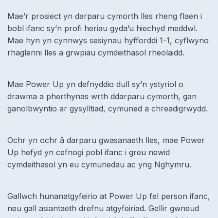
Mae’r prosiect yn darparu cymorth lles rheng flaen i
bobl ifanc sy’n profi heriau gyda’u hiechyd meddwl.
Mae hyn yn cynnwys sesiynau hyfforddi 1-1, cyflwyno
rhaglenni lles a grwpiau cymdeithasol rheolaidd.
Mae Power Up yn defnyddio dull sy’n ystyriol o
drawma a pherthynas wrth ddarparu cymorth, gan
ganolbwyntio ar gysylltiad, cymuned a chreadigrwydd.
Ochr yn ochr â darparu gwasanaeth lles, mae Power
Up hefyd yn cefnogi pobl ifanc i greu newid
cymdeithasol yn eu cymunedau ac yng Nghymru.
Gallwch hunanatgyfeirio at Power Up fel person ifanc,
neu gall asiantaeth drefnu atgyfeiriad. Gellir gwneud