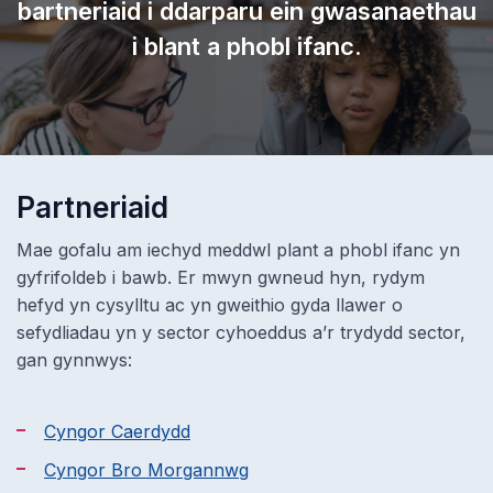
bartneriaid i ddarparu ein gwasanaethau
i blant a phobl ifanc.
Partneriaid
Mae gofalu am iechyd meddwl plant a phobl ifanc yn
gyfrifoldeb i bawb. Er mwyn gwneud hyn, rydym
hefyd yn cysylltu ac yn gweithio gyda llawer o
sefydliadau yn y sector cyhoeddus a’r trydydd sector,
gan gynnwys:
Cyngor Caerdydd
Cyngor Bro Morgannwg