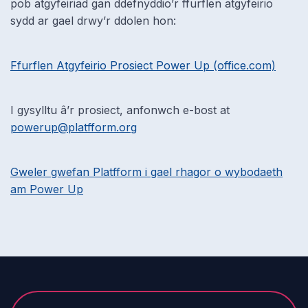
pob atgyfeiriad gan ddefnyddio’r ffurflen atgyfeirio
sydd ar gael drwy’r ddolen hon:
Ffurflen Atgyfeirio Prosiect Power Up (office.com)
I gysylltu â’r prosiect, anfonwch e-bost at
powerup@platfform.org
Gweler gwefan Platfform i gael rhagor o wybodaeth
am Power Up