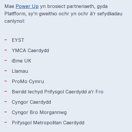
Mae
Power Up
yn brosiect partneriaeth, gyda
Platfform, sy’n gweithio ochr yn ochr â’r sefydliadau
canlynol:
EYST
YMCA Caerdydd
iBme UK
Llamau
ProMo Cymru
Bwrdd Iechyd Prifysgol Caerdydd a’r Fro
Cyngor Caerdydd
Cyngor Bro Morgannwg
Prifysgol Metropolitan Caerdydd