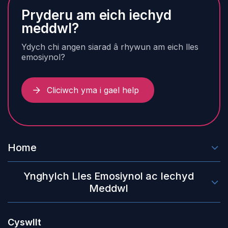
Pryderu am eich iechyd
meddwl?
Ydych chi angen siarad â rhywun am eich lles
emosiynol?
Cliciwch yma i gael help
Home
Ynghylch Lles Emosiynol ac Iechyd
Meddwl
Cyswllt