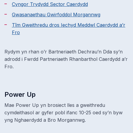
Cyngor Trydydd Sector Caerdydd
Gwasanaethau Gwirfoddol Morgannwg
Tîm Gweithredu dros Iechyd Meddwl Caerdydd a’r
Fro
Rydym yn rhan o’r Bartneriaeth Dechrau’n Dda sy’n
adrodd i Fwrdd Partneriaeth Rhanbarthol Caerdydd a’r
Fro.
Power Up
Mae Power Up yn brosiect lles a gweithredu
cymdeithasol ar gyfer pobl ifanc 10-25 oed sy’n byw
yng Nghaerdydd a Bro Morgannwg.