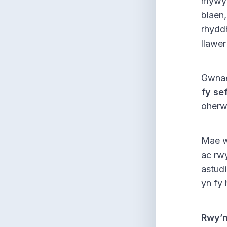
mywyd
blaen
rhydd
llawer
Gwnae
fy se
oherw
Mae we
ac rw
astud
yn fy 
Rwy’n