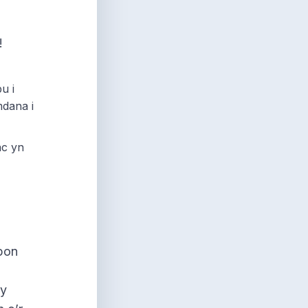
!
pu i
mdana i
ac yn
pon
fy