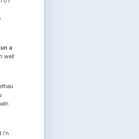
 o’r
n
hun a
n well
pethau
u
hain
 i’n