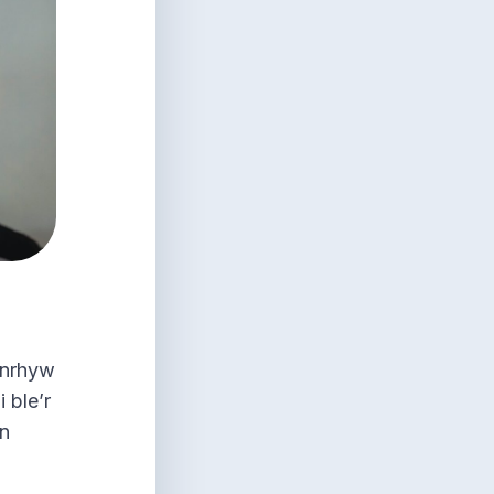
unrhyw
 ble’r
’n