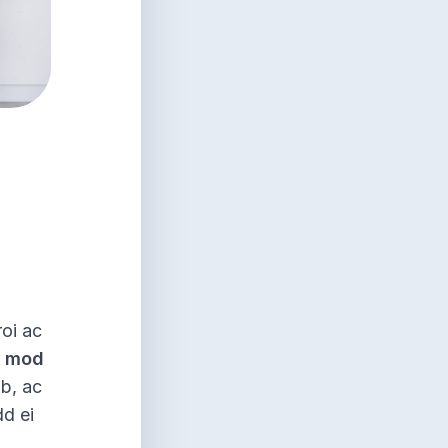
oi ac
 mod
ab, ac
dd ei