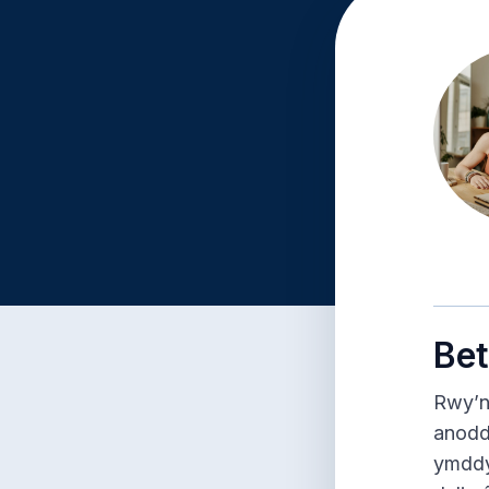
Bet
Rwy’n
anodd
ymddy