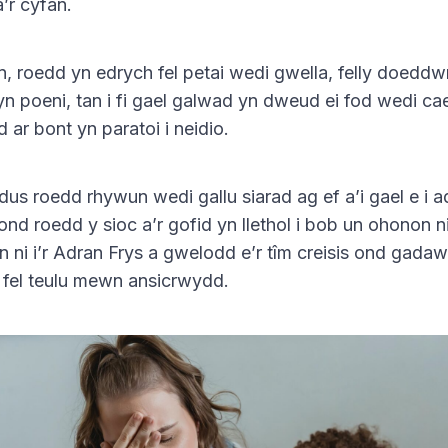
â’r cyfan.
 roedd yn edrych fel petai wedi gwella, felly doeddw
n poeni, tan i fi gael galwad yn dweud ei fod wedi cae
 ar bont yn paratoi i neidio.
dus roedd rhywun wedi gallu siarad ag ef a’i gael e i a
ond roedd y sioc a’r gofid yn llethol i bob un ohonon n
 ni i’r Adran Frys a gwelodd e’r tîm creisis ond gada
 fel teulu mewn ansicrwydd.