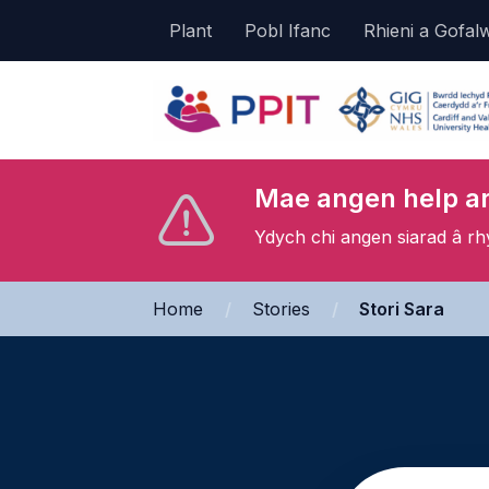
Plant
Pobl Ifanc
Rhieni a Gofal
Mae angen help ar
Ydych chi angen siarad â r
Home
»
Stories
»
Stori Sara