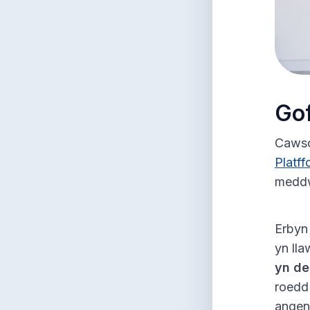
Gof
Cawson
Platf
meddwl
Erbyn 
yn lla
yn de
roedd 
angen 