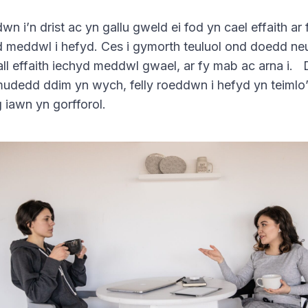
n i’n drist ac yn gallu gweld ei fod yn cael effaith ar 
d meddwl i hefyd. Ces i gymorth teuluol ond doedd ne
all effaith iechyd meddwl gwael, ar fy mab ac arna i.
mudedd ddim yn wych, felly roeddwn i hefyd yn teimlo
 iawn yn gorfforol.