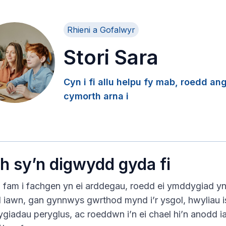
Gwefan Cadw Fi'n lach
Rhieni a Gofalwyr
Stori Sara
Cynnwys Arbennig
Profiad y Claf
Cyn i fi allu helpu fy mab, roedd an
cymorth arna i
h sy’n digwydd gyda fi
 fam i fachgen yn ei arddegau, roedd ei ymddygiad y
 iawn, gan gynnwys gwrthod mynd i’r ysgol, hwyliau is
giadau peryglus, ac roeddwn i’n ei chael hi’n anodd 