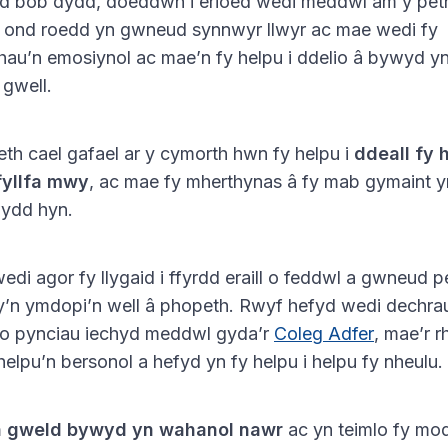
 bob dydd, doeddwn i erioed wedi meddwl am y peth
, ond roedd yn gwneud synnwyr llwyr ac mae wedi fy
hau’n emosiynol ac mae’n fy helpu i ddelio â bywyd y
 gwell.
th cael gafael ar y cymorth hwn fy helpu i
ddeall fy 
fyllfa mwy
, ac mae fy mherthynas â fy mab gymaint y
ydd hyn.
di agor fy llygaid i ffyrdd eraill o feddwl a gwneud 
y’n ymdopi’n well â phopeth. Rwyf hefyd wedi dechra
io pynciau iechyd meddwl gyda’r
Coleg Adfer
, mae’r r
helpu’n bersonol a hefyd yn fy helpu i helpu fy nheulu.
 gweld bywyd yn wahanol nawr
ac yn teimlo fy mod