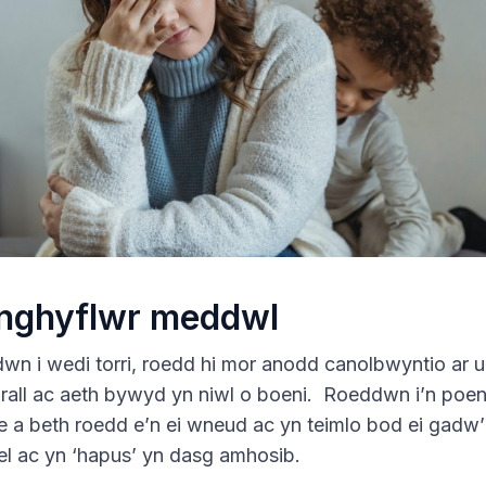
 nghyflwr meddwl
wn i wedi torri, roedd hi mor anodd canolbwyntio ar 
rall ac aeth bywyd yn niwl o boeni. Roeddwn i’n poeni
e a beth roedd e’n ei wneud ac yn teimlo bod ei gadw
el ac yn ‘hapus’ yn dasg amhosib.