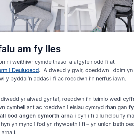
alu am fy lles
 ni weithiwr cymdeithasol a atgyfeiriodd fi at
form i Deuluoedd
. A dweud y gwir, doeddwn i ddim yn
 y byddai’n addas i fi ac roeddwn i’n nerfus iawn.
diwedd yr alwad gyntaf, roeddwn i’n teimlo wedi cyffr
wn cymhelliant ac roeddwn i eisiau cymryd rhan gan
fy
all bod angen cymorth arna i
cyn i fi allu helpu fy m
hyn yn mynd i fod yn rhywbeth i fi – yn union beth oe
arna i.