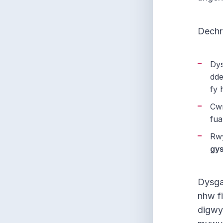
Dechr
Dys
dde
fy 
Cwr
fua
Rwy
gys
Dysga
nhw fi
digwyd