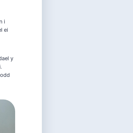
n i
l ei
dael y
i.
wodd