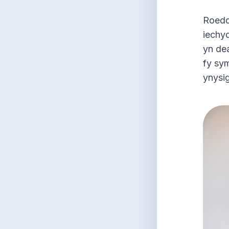
Roeddw
iechy
yn de
fy sy
ynysig