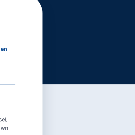
gen
n
el,
iawn