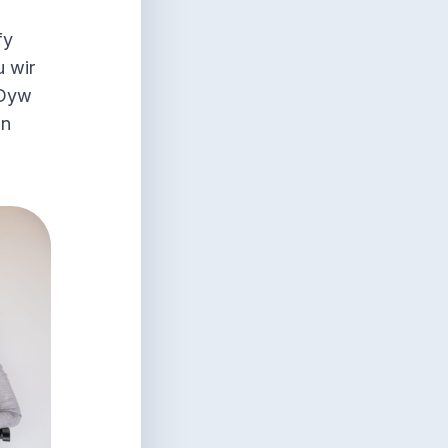
fy
u wir
 Dyw
’n