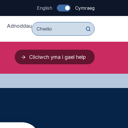
English
Cymraeg
Adnoddau
I Blant a Pobl Ifranc
Cliciwch yma i gael help
I Rieni a Gofalwyr
thau
I Weithwyr Proffesiynol
Cymorth
wch 2