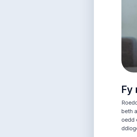
Fy
Roedd
beth a
oedd 
ddiog