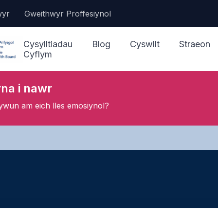
wyr
Gweithwyr Proffesiynol
Cysylltiadau
Blog
Cyswllt
Straeon
Cyflym
na i nawr
Mae angen help arna i
nawr
hywun am eich lles emosiynol?
Cael mynediad at
Ein Gwasanae
wasanaethau a chymorth
Gwasanaeth 
Chwalu’r Jargon
GIG 111 Pwys
Gwneud Atgyfeiriad
Gofalu am fy lles