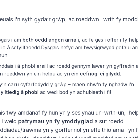
euais i’n syth gyda’r grŵp, ac roeddwn i wrth fy modd
gais i am
beth oedd angen arna i
, ac fe ges i offer i fy hel
lio â sefyllfaoedd.Dysgais hefyd am bwysigrwydd gofalu a
hun.
ddais i â phobl eraill ac roedd gennym lawer yn gyffredin 
n roeddwn yn ein helpu ac yn
ein cefnogi ei gilydd
.
’n caru cyfarfodydd y grŵp – maen nhw’n fy nghadw i’n
ylltiedig â phobl
ac wedi bod yn achubiaeth i fi!
is fwy amdanaf fy hun yn y sesiynau un-wrth-un, hel
 i weld
patrymau yn fy ymddygiad
a sut roedd
diadau/trawma yn y gorffennol yn effeithio arna i yn 