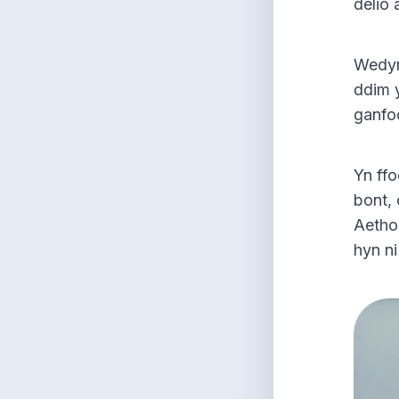
delio 
Wedyn,
ddim y
ganfod
Yn ffo
bont, 
Aethon
hyn ni