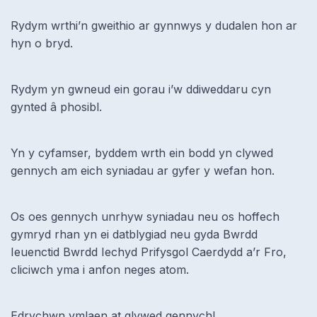
Rydym wrthi’n gweithio ar gynnwys y dudalen hon ar
hyn o bryd.
Rydym yn gwneud ein gorau i’w ddiweddaru cyn
gynted â phosibl.
Yn y cyfamser, byddem wrth ein bodd yn clywed
gennych am eich syniadau ar gyfer y wefan hon.
Os oes gennych unrhyw syniadau neu os hoffech
gymryd rhan yn ei datblygiad neu gyda Bwrdd
Ieuenctid Bwrdd Iechyd Prifysgol Caerdydd a’r Fro,
cliciwch yma i anfon neges atom.
Edrychwn ymlaen at glywed gennych!