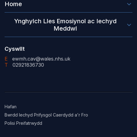
Home
Ynghylch Lles Emosiynol ac Iechyd
Meddwl
Cyswllt
E
ewmh.cav@wales.nhs.uk
T
02921836730
Hafan
Bwrdd Iechyd Prifysgol Caerdydd a'r Fro
Polisi Preifatrwydd