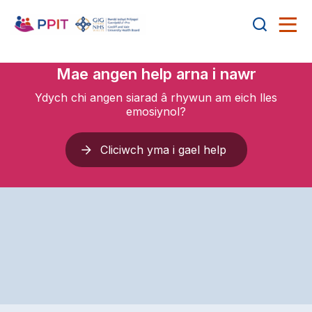
Mae angen help arna i nawr
Ydych chi angen siarad â rhywun am eich lles
emosiynol?
Cliciwch yma i gael help